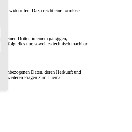
rzeit widerrufen. Dazu reicht eine formlose
r an einen Dritten in einem gängigen,
 erfolgt dies nur, soweit es technisch machbar
ersonenbezogenen Daten, deren Herkunft und
ie zu weiteren Fragen zum Thema